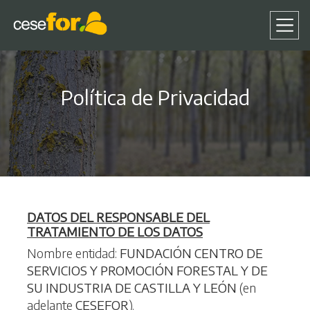
Pasar
al
Política de Privacidad
contenido
principal
D
A
TOS DEL RESPONSABLE DEL
TRATAMIENTO DE LOS DATOS
Nombre entidad:
FUNDACIÓN CENTRO DE
SERVICIOS Y PROMOCIÓN FORESTAL Y DE
SU INDUSTRIA DE CASTILLA Y LEÓN
(en
adelante
CESEFOR
).