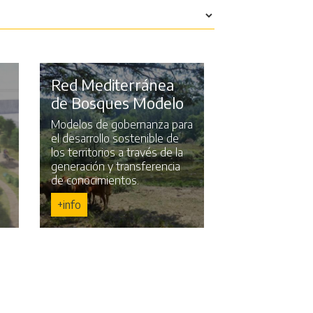
Red Mediterránea
de Bosques Modelo
Modelos de gobernanza para
el desarrollo sostenible de
los territorios a través de la
generación y transferencia
de conocimientos.
+info