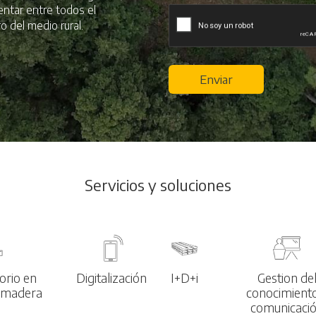
mentar entre todos el
o del medio rural.
Enviar
Servicios y soluciones
torio en
Digitalización
I+D+i
Gestion de
a madera
conocimient
comunicaci