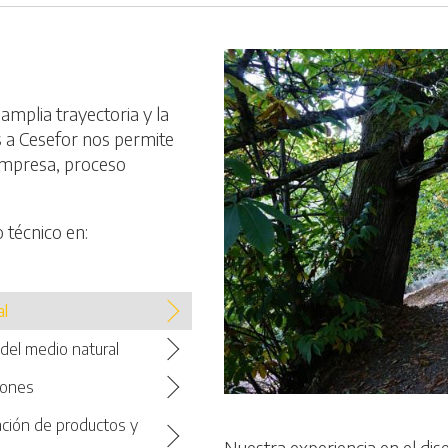
mplia trayectoria y la
s a Cesefor nos permite
empresa, proceso
 técnico en:
al
 del medio natural
iones
ación de productos y
Nuestra experiencia en el di