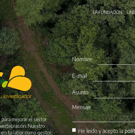
Pasar
Navegaci
al
LA FUNDACIÓN
LÍN
contenido
principal
Nombre
E-mail
Asunto
Mensaje
 para mejorar el sector
 vertebración. Nuestro
He leído y acepto la
polí
e en tu labor como gestor,