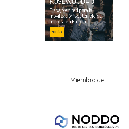
ROSEWOOD4.0
Trabajo en red para la
movilización sostenible de
madera en Europa.
+info
Miembro de