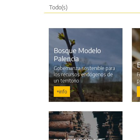
Bosque Modelo
Palencia
Gobernanza sostenible para
los recursos endógenos de
F
un territorio
p
+info