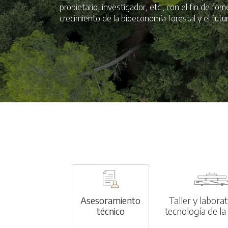
propietario, investigador, etc., con el fin de fo
crecimiento de la bioeconomía forestal y el futur
Asesoramiento
Taller y labora
técnico
tecnología de l