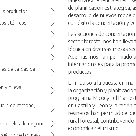
de planificación estratégica, 
 sus productos
desarrollo de nuevos modelos
con éxito la concertación y ve
ecosistémicos
Las acciones de concertación
sector forestal nos han llevad
técnica en diversas mesas sec
Además, nos han permitido pa
internacionales para la promo
oles de calidad de
productos.
El impulso a la puesta en ma
ión y nueva
la organización y planificació
programa Micocyl, el Plan es
en Castilla y León y la recién
uella de carbono,
resineros han permitido el de
rural forestal, contribuyendo
 y modelos de negocio
económica del mismo.
ergético de biomasa