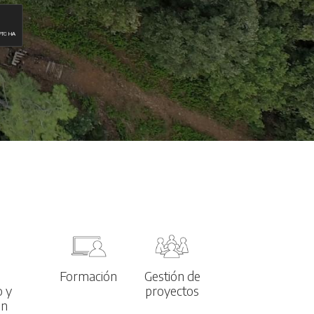
l
Formación
Gestión de
o y
proyectos
ón