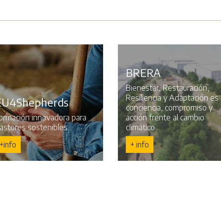
BRERA
Bienestar, Restauración,
Resiliencia y Adaptación es
EU4Shepherds
conciencia, compromiso y
ormación innovadora para
acción frente al cambio
astores sostenibles.
climático.
+info
+ info