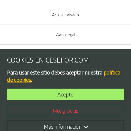
Acceso privado
Aviso legal
Política de Cookies
COOKIES EN CESEFOR.COM
Menú del pie
Para usar este sitio debes aceptar nuestra
política
Política de privacidad
de cookies
.
Acepto
Bolsa de empleo
No, gracias
Perfil contratante
Más información