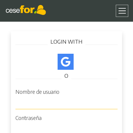
Pasar
Iniciar sesión
al
LOGIN WITH
contenido
principal
O
Nombre de usuario
Contraseña